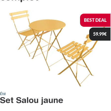
BEST DEAL
59.99
€
Été
Set Salou jaune