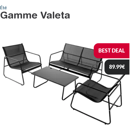
Été
Gamme Valeta
BEST DEAL
89.99
€