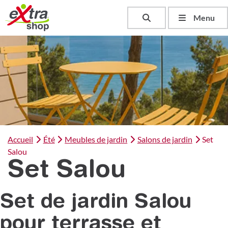
Toggle search
Menu
Accueil
Été
Meubles de jardin
Salons de jardin
Set
Salou
Set Salou
Set de jardin Salou
pour terrasse et