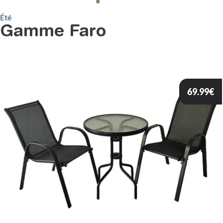
Été
Gamme Faro
69.99
€