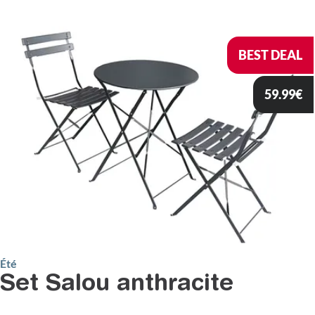
BEST DEAL
59.99
€
Été
Set Salou anthracite