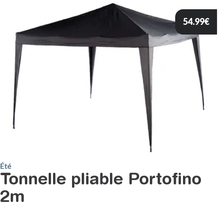
54.99
€
Été
Tonnelle pliable Portofino
2m