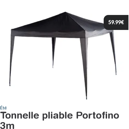
59.99
€
Été
Tonnelle pliable Portofino
3m