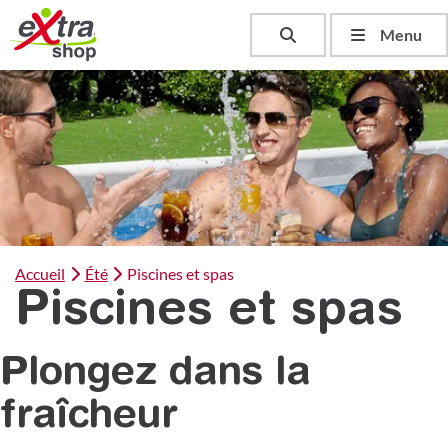
Toggle search
Menu
Accueil
Été
Piscines et spas
Piscines et spas
Plongez dans la
fraîcheur