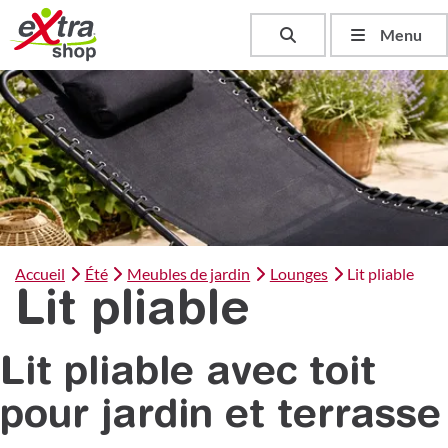
Toggle search
Menu
Accueil
Été
Meubles de jardin
Lounges
Lit pliable
Lit pliable
Lit pliable avec toit
pour jardin et terrasse