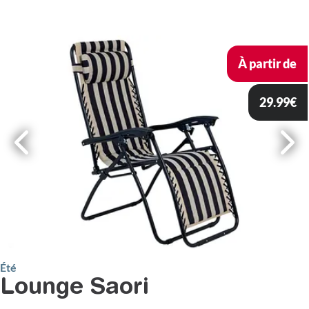
À partir de
29.99
€
Été
Lounge Saori