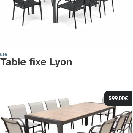
Été
Table fixe Lyon
599.00
€