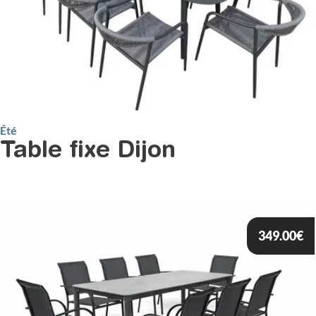
Été
Table fixe Dijon
349.00
€