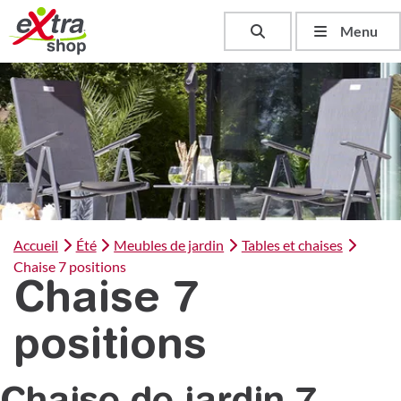
Toggle search
Menu
Accueil
Été
Meubles de jardin
Tables et chaises
Chaise 7 positions
Chaise 7
positions