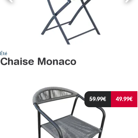
Été
Chaise Monaco
59.99
€
49.99
€