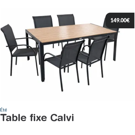
149.00
€
Été
Table fixe Calvi