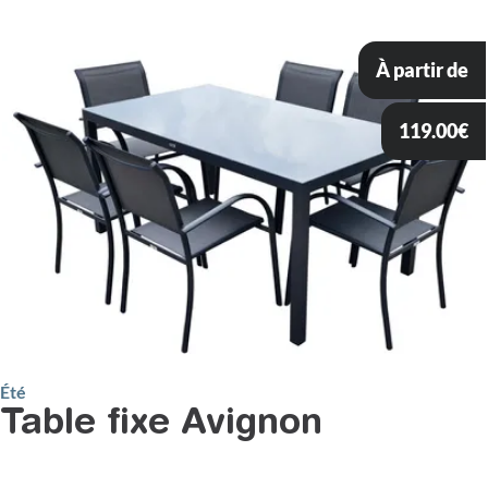
À partir de
119.00
€
Été
Table fixe Avignon